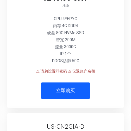
月缴
CPU:4*EPYC
内存:4G DDR4
硬盘:80G NVMe SSD
带宽:200M
流量:3000G
IP:1个
DDOS防御:50G
⚠️ 请勿设置弱密码
⚠️ 仅退账户余额
立即购买
US-CN2GIA-D