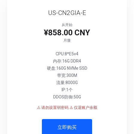
US-CN2GIA-E
从开始
¥858.00 CNY
月缴
CPU:8*E5v4
内存:16G DDR4
硬盘:160G NVMe SSD
带宽:300M
流量:8000G
IP:1个
DDOS防御:50G
⚠️ 请勿设置弱密码
⚠️ 仅退账户余额
立即购买