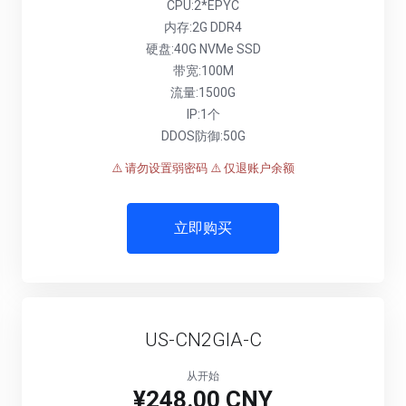
CPU:2*EPYC
内存:2G DDR4
硬盘:40G NVMe SSD
带宽:100M
流量:1500G
IP:1个
DDOS防御:50G
⚠️ 请勿设置弱密码
⚠️ 仅退账户余额
立即购买
US-CN2GIA-C
从开始
¥248.00 CNY