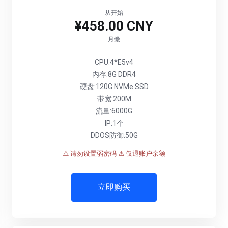
从开始
¥458.00 CNY
月缴
CPU:4*E5v4
内存:8G DDR4
硬盘:120G NVMe SSD
带宽:200M
流量:6000G
IP:1个
DDOS防御:50G
⚠️ 请勿设置弱密码
⚠️ 仅退账户余额
立即购买